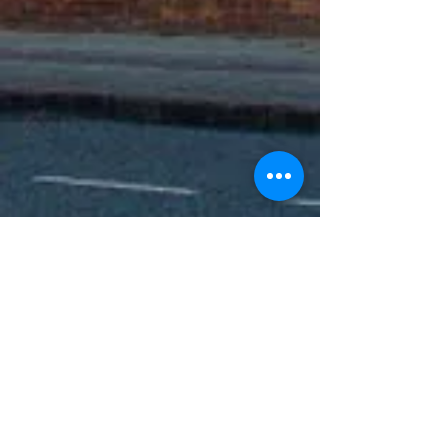
Manchester Chinese
Gospel Church
曼徹斯特華人福音教會
羅慶偉牧師 Rev Robert Law
+44 (0)7716 756882
(Tel/
WhatsApp/
Signal)
robert.law@cocm.org.uk