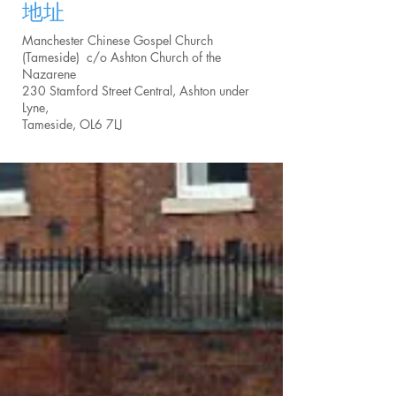
地址
Manchester Chinese Gospel Church
(Tameside) c/o Ashton Church of the
Nazarene
230 Stamford Street Central, Ashton under
Lyne,
Tameside, OL6 7LJ