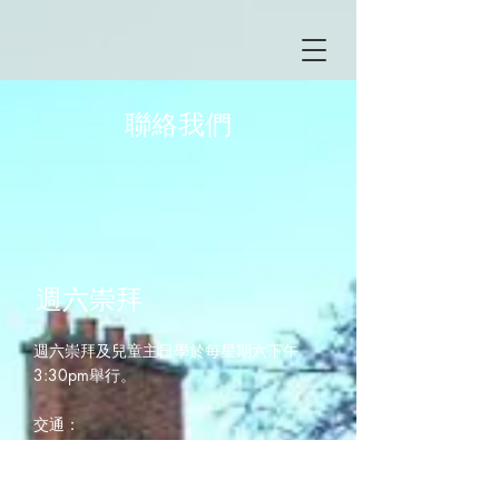
​聯絡我們
​週六崇拜
週六崇拜及兒童主日學於每星期六下午
3:30pm舉行。
交通：
駕車：
教會附近的超市可供停車（1.5小時）；教