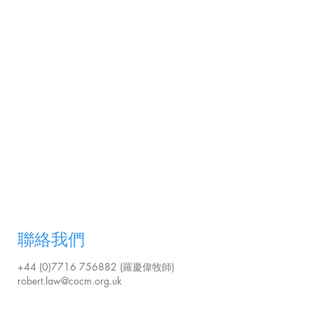
會附近停車場（Mill Lane/ Crown Street/
Fleet Street) 也十分相宜 (£1 - £1.5，3小
時）
輕鐵：
Metro Blue Line - Ashton-under-Lyne，之後
步行約6分鐘
巴士：
Ashton巴士總站步行約7分鐘
聯絡我們
+44 (0)7716 756882
(羅慶偉牧師)
robert.law@cocm.org.uk